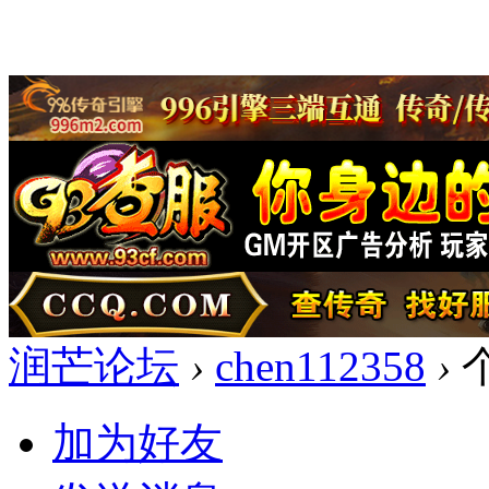
润芒论坛
›
chen112358
›
加为好友