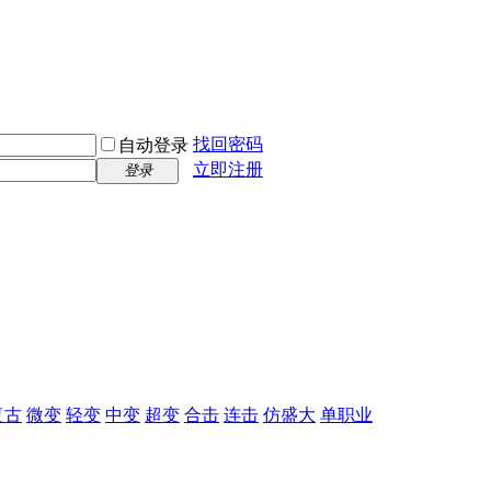
找回密码
自动登录
立即注册
登录
复古
微变
轻变
中变
超变
合击
连击
仿盛大
单职业