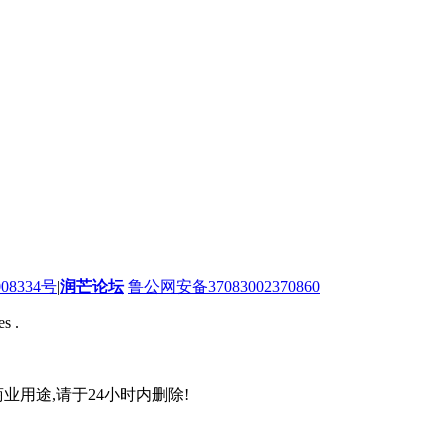
08334号
|
润芒论坛
鲁公网安备37083002370860
s .
业用途,请于24小时内删除!