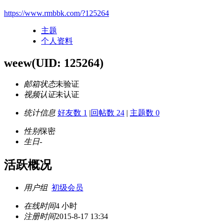
https://www.rmbbk.com/?125264
主题
个人资料
weew
(UID: 125264)
邮箱状态
未验证
视频认证
未认证
统计信息
好友数 1
|
回帖数 24
|
主题数 0
性别
保密
生日
-
活跃概况
用户组
初级会员
在线时间
4 小时
注册时间
2015-8-17 13:34