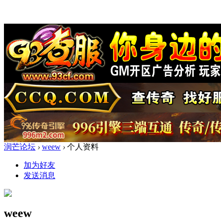
润芒论坛
›
weew
›
个人资料
加为好友
发送消息
weew