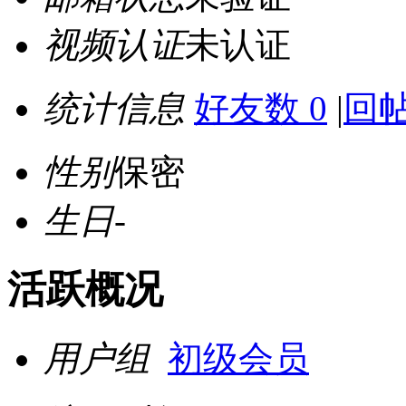
视频认证
未认证
统计信息
好友数 0
|
回帖
性别
保密
生日
-
活跃概况
用户组
初级会员