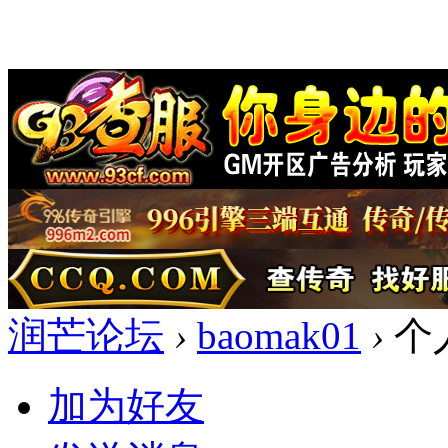
润芒论坛
›
baomak01
›
个
加为好友