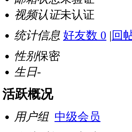
视频认证
未认证
统计信息
好友数 0
|
回帖
性别
保密
生日
-
活跃概况
用户组
中级会员