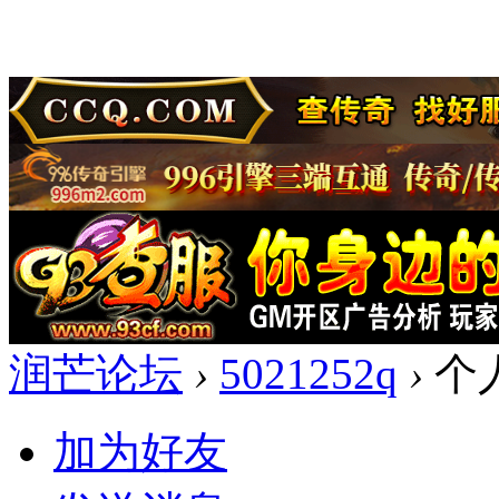
润芒论坛
›
5021252q
›
个
加为好友