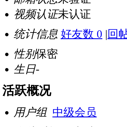
视频认证
未认证
统计信息
好友数 0
|
回帖
性别
保密
生日
-
活跃概况
用户组
中级会员