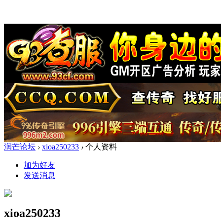
润芒论坛
›
xioa250233
›
个人资料
加为好友
发送消息
xioa250233