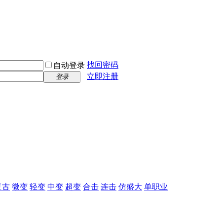
找回密码
自动登录
立即注册
登录
复古
微变
轻变
中变
超变
合击
连击
仿盛大
单职业