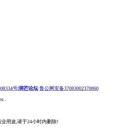
08334号
|
润芒论坛
鲁公网安备37083002370860
s .
业用途,请于24小时内删除!