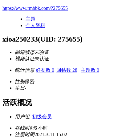
https://www.rmbbk.com/?275655
主题
个人资料
xioa250233
(UID: 275655)
邮箱状态
未验证
视频认证
未认证
统计信息
好友数 0
|
回帖数 28
|
主题数 0
性别
保密
生日
-
活跃概况
用户组
初级会员
在线时间
6 小时
注册时间
2021-3-11 15:02