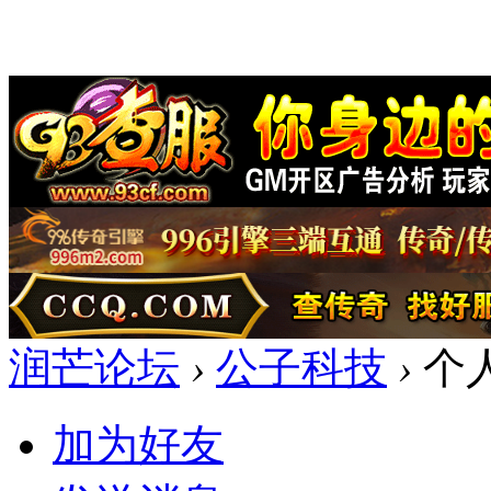
润芒论坛
›
公子科技
›
个
加为好友