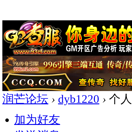
润芒论坛
›
dyb1220
›
个人
加为好友