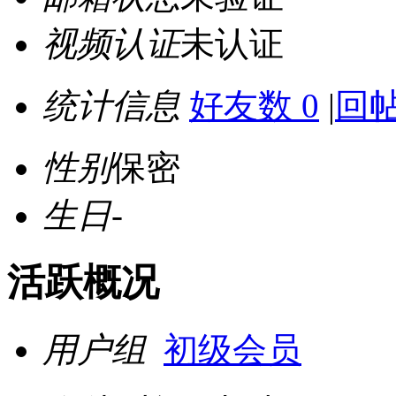
视频认证
未认证
统计信息
好友数 0
|
回帖
性别
保密
生日
-
活跃概况
用户组
初级会员