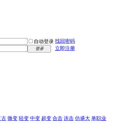
找回密码
自动登录
立即注册
登录
复古
微变
轻变
中变
超变
合击
连击
仿盛大
单职业