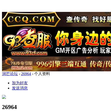
润芒论坛
›
26964
›
个人资料
加为好友
发送消息
26964