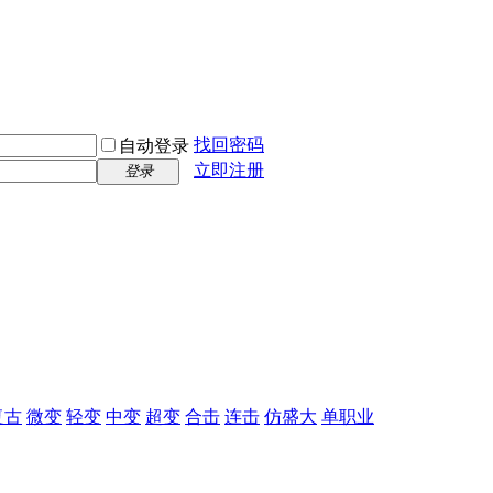
找回密码
自动登录
立即注册
登录
复古
微变
轻变
中变
超变
合击
连击
仿盛大
单职业