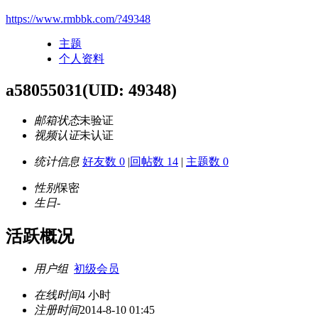
https://www.rmbbk.com/?49348
主题
个人资料
a58055031
(UID: 49348)
邮箱状态
未验证
视频认证
未认证
统计信息
好友数 0
|
回帖数 14
|
主题数 0
性别
保密
生日
-
活跃概况
用户组
初级会员
在线时间
4 小时
注册时间
2014-8-10 01:45