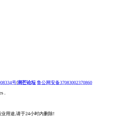
08334号
|
润芒论坛
鲁公网安备37083002370860
s .
业用途,请于24小时内删除!