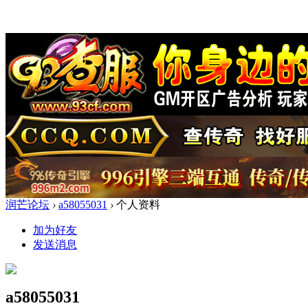
润芒论坛
›
a58055031
›
个人资料
加为好友
发送消息
a58055031