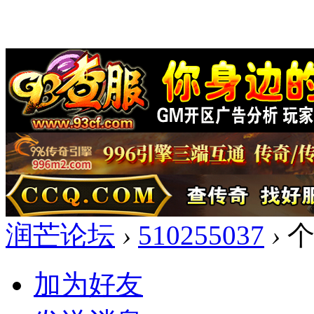
润芒论坛
›
510255037
›
个
加为好友