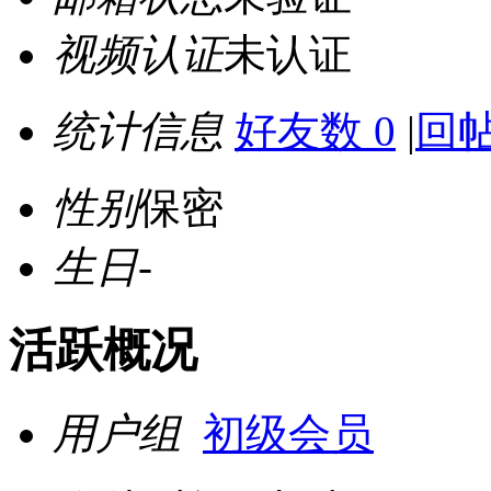
视频认证
未认证
统计信息
好友数 0
|
回帖
性别
保密
生日
-
活跃概况
用户组
初级会员