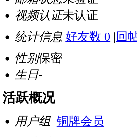
视频认证
未认证
统计信息
好友数 0
|
回帖
性别
保密
生日
-
活跃概况
用户组
铜牌会员