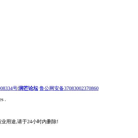
08334号
|
润芒论坛
鲁公网安备37083002370860
s .
业用途,请于24小时内删除!