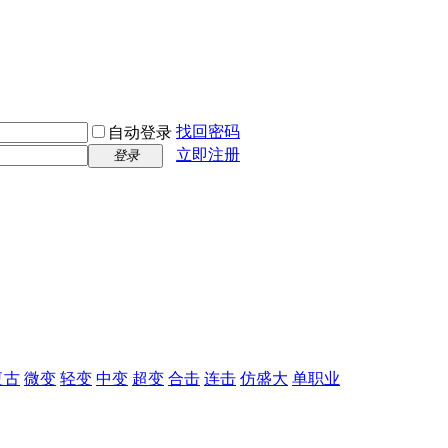
找回密码
自动登录
立即注册
登录
复古
微变
轻变
中变
超变
合击
连击
仿盛大
单职业