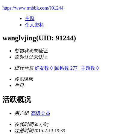
https://www.rmbbk.com/?91244
主题
个人资料
wanglvjing
(UID: 91244)
邮箱状态
未验证
视频认证
未认证
统计信息
好友数 0
|
回帖数 277
|
主题数 0
性别
保密
生日
-
活跃概况
用户组
高级会员
在线时间
60 小时
注册时间
2015-2-13 19:39