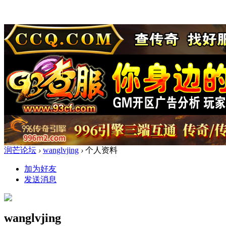
润芒论坛
›
wanglvjing
›
个人资料
加为好友
发送消息
wanglvjing