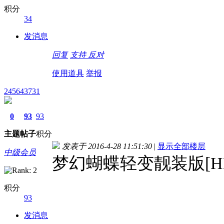
积分
34
发消息
回复
支持
反对
使用道具
举报
245643731
0
93
93
主题
帖子
积分
发表于 2016-4-28 11:51:30
|
显示全部楼层
中级会员
梦幻蝴蝶轻变靓装版[H
积分
93
发消息