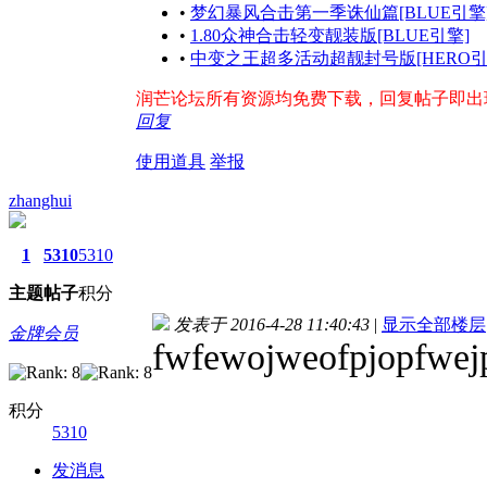
•
梦幻暴风合击第一季诛仙篇[BLUE引擎
•
1.80众神合击轻变靓装版[BLUE引擎]
•
中变之王超多活动超靓封号版[HERO引
润芒论坛所有资源均免费下载，回复帖子即出现下载
回复
使用道具
举报
zhanghui
1
5310
5310
主题
帖子
积分
发表于 2016-4-28 11:40:43
|
显示全部楼层
金牌会员
fwfewojweofpjopfwej
积分
5310
发消息