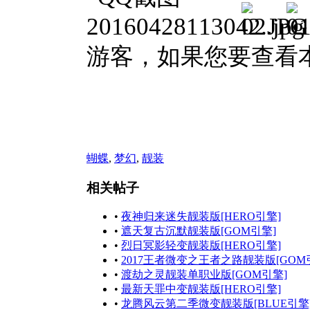
游客，如果您要查看
蝴蝶
,
梦幻
,
靓装
相关帖子
•
夜神归来迷失靓装版[HERO引擎]
•
遮天复古沉默靓装版[GOM引擎]
•
烈日冥影轻变靓装版[HERO引擎]
•
2017王者微变之王者之路靓装版[GOM
•
渡劫之灵靓装单职业版[GOM引擎]
•
最新天罪中变靓装版[HERO引擎]
•
龙腾风云第二季微变靓装版[BLUE引擎