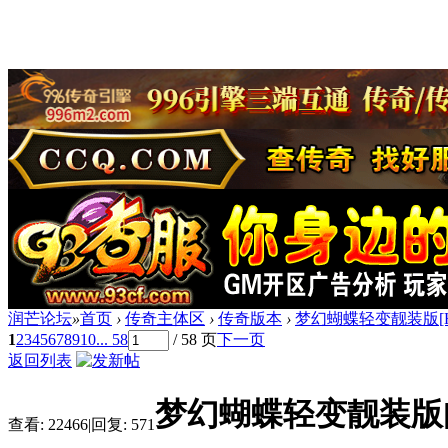
润芒论坛
»
首页
›
传奇主体区
›
传奇版本
›
梦幻蝴蝶轻变靓装版[H
1
2
3
4
5
6
7
8
9
10
... 58
/ 58 页
下一页
返回列表
梦幻蝴蝶轻变靓装版[
查看:
22466
|
回复:
571