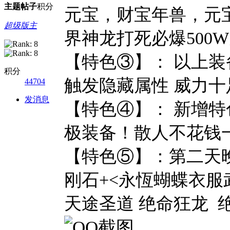
主题
帖子
积分
元宝，财宝年兽，元
超级版主
界神龙打死必爆500
【特色③】： 以上装
积分
触发隐藏属性 威力十
44704
发消息
【特色④】： 新增
极装备！散人不花钱
【特色⑤】：第二天晚上
刚石+<永恆蝴蝶衣服
天途圣道 绝命狂龙 