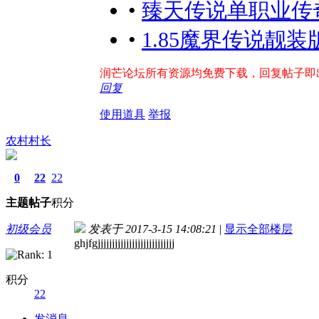
•
臻天传说单职业传奇
•
1.85魔界传说靓装版
润芒论坛所有资源均免费下载，回复帖子即出现下
回复
使用道具
举报
农村村长
0
22
22
主题
帖子
积分
初级会员
发表于 2017-3-15 14:08:21
|
显示全部楼层
ghjfgjjjjjjjjjjjjjjjjjjjjjjjjjjj
积分
22
发消息