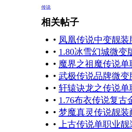
传说
相关帖子
•
凤凰传说中变靓装版
•
1.80冰雪幻城微变
•
魔界之祖魔传说单职
•
武极传说品牌微变版
•
轩辕诀龙之传说单职
•
1.76布衣传说复古
•
梦魔真灵传说靓装耐
•
上古传说单职业靓装