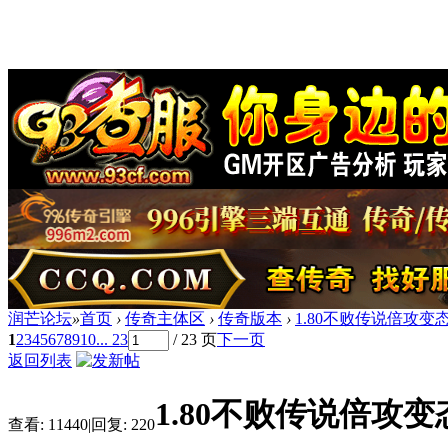
润芒论坛
»
首页
›
传奇主体区
›
传奇版本
›
1.80不败传说倍攻变态
1
2
3
4
5
6
7
8
9
10
... 23
/ 23 页
下一页
返回列表
1.80不败传说倍攻变
查看:
11440
|
回复:
220