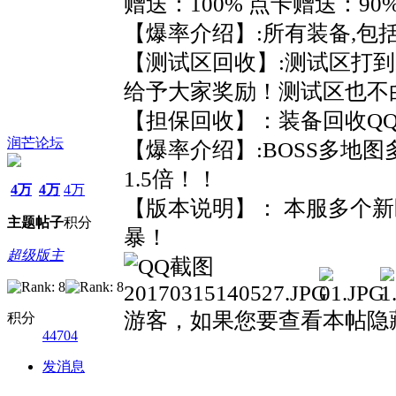
赠送：100% 点卡赠送：90
【爆率介绍】:所有装备,包
【测试区回收】:测试区打
给予大家奖励！测试区也不
【担保回收】：装备回收QQ群
润芒论坛
【爆率介绍】:BOSS多地图
1.5倍！！
4万
4万
4万
【版本说明】： 本服多个新
主题
帖子
积分
暴！
超级版主
游客，如果您要查看本帖隐
积分
44704
发消息