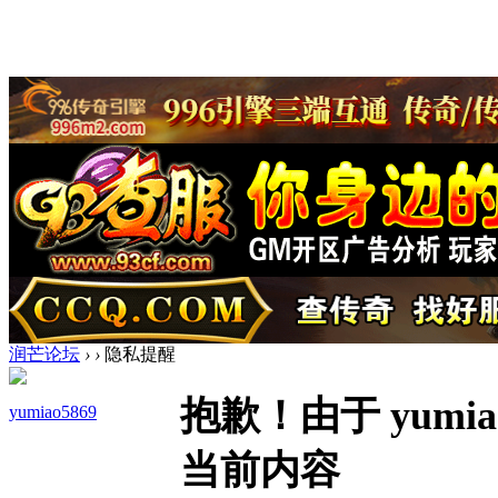
润芒论坛
›
›
隐私提醒
抱歉！由于 yumi
yumiao5869
当前内容