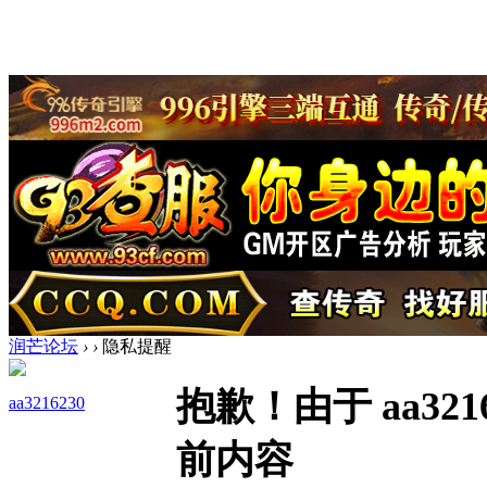
润芒论坛
›
›
隐私提醒
抱歉！由于 aa32
aa3216230
前内容