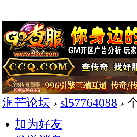
润芒论坛
›
sl57764088
›
个
加为好友