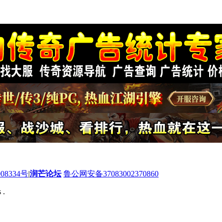
08334号
|
润芒论坛
鲁公网安备37083002370860
 .