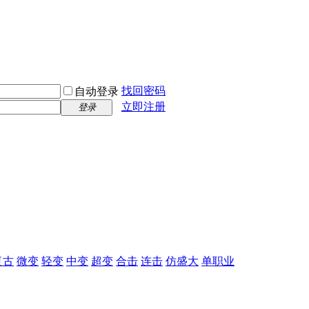
找回密码
自动登录
立即注册
登录
复古
微变
轻变
中变
超变
合击
连击
仿盛大
单职业