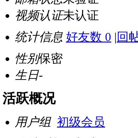
视频认证
未认证
统计信息
好友数 0
|
回帖
性别
保密
生日
-
活跃概况
用户组
初级会员