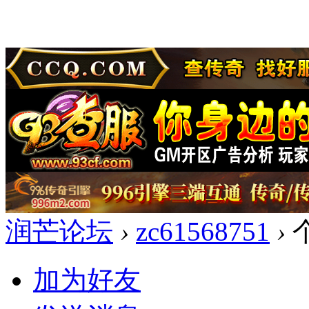
润芒论坛
›
zc61568751
›
加为好友