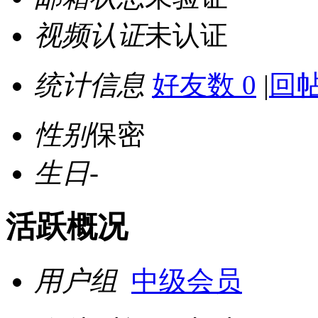
视频认证
未认证
统计信息
好友数 0
|
回帖
性别
保密
生日
-
活跃概况
用户组
中级会员