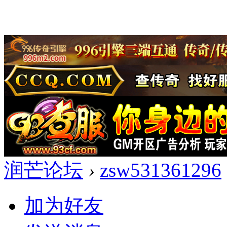
润芒论坛
›
zsw531361296
加为好友