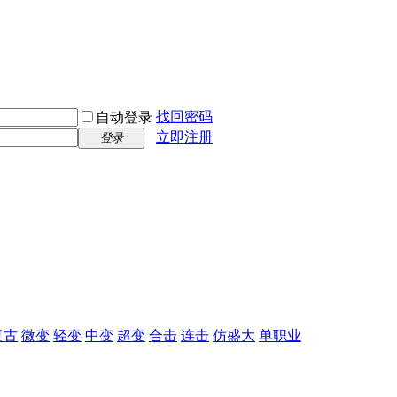
找回密码
自动登录
立即注册
登录
复古
微变
轻变
中变
超变
合击
连击
仿盛大
单职业