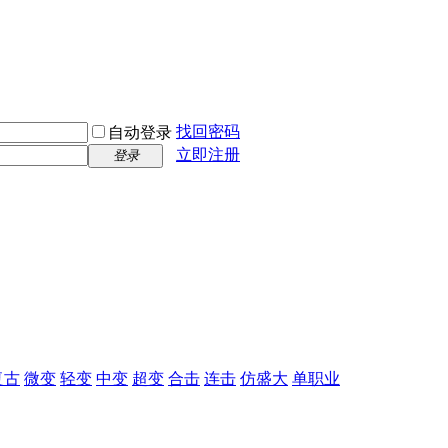
找回密码
自动登录
立即注册
登录
复古
微变
轻变
中变
超变
合击
连击
仿盛大
单职业