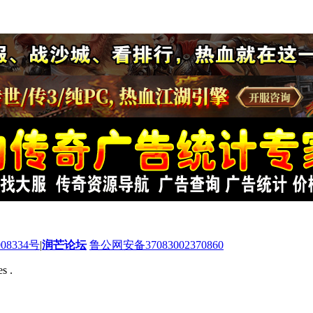
08334号
|
润芒论坛
鲁公网安备37083002370860
s .