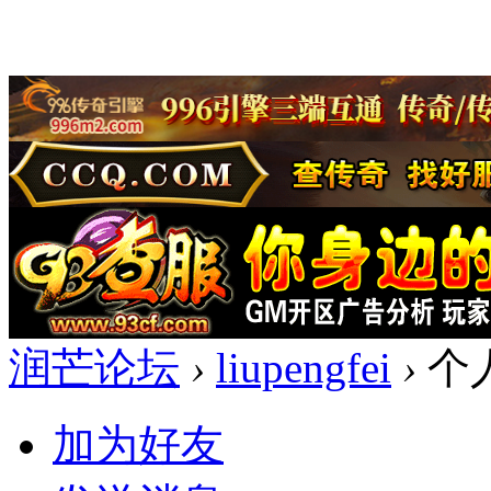
润芒论坛
›
liupengfei
›
个
加为好友