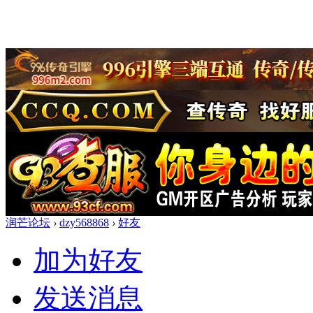
润芒论坛
›
dzy568868
›
好友
加为好友
发送消息