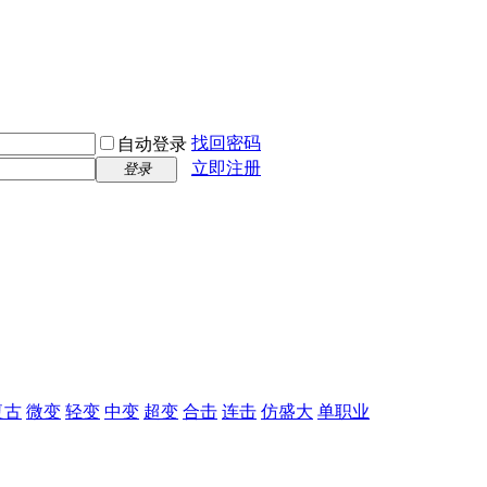
找回密码
自动登录
立即注册
登录
复古
微变
轻变
中变
超变
合击
连击
仿盛大
单职业