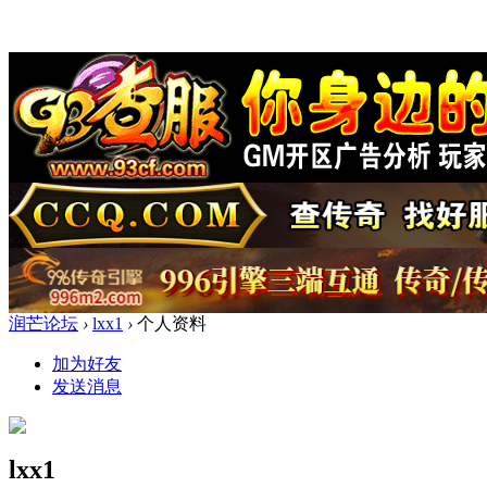
润芒论坛
›
lxx1
›
个人资料
加为好友
发送消息
lxx1