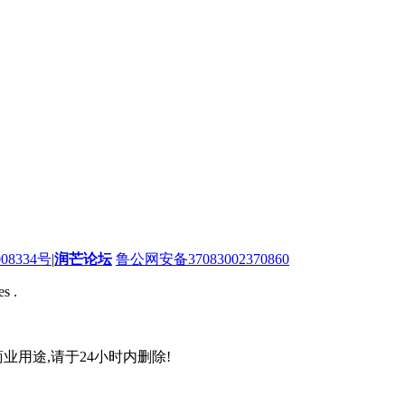
08334号
|
润芒论坛
鲁公网安备37083002370860
s .
业用途,请于24小时内删除!