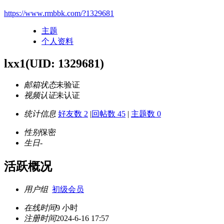
https://www.rmbbk.com/?1329681
主题
个人资料
lxx1
(UID: 1329681)
邮箱状态
未验证
视频认证
未认证
统计信息
好友数 2
|
回帖数 45
|
主题数 0
性别
保密
生日
-
活跃概况
用户组
初级会员
在线时间
9 小时
注册时间
2024-6-16 17:57