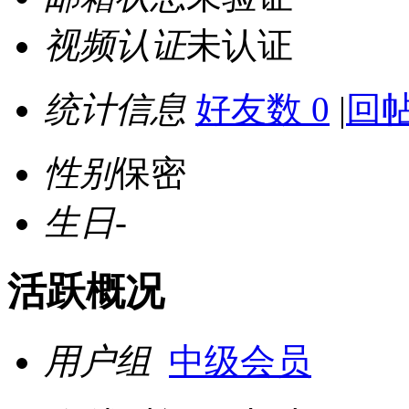
视频认证
未认证
统计信息
好友数 0
|
回帖
性别
保密
生日
-
活跃概况
用户组
中级会员