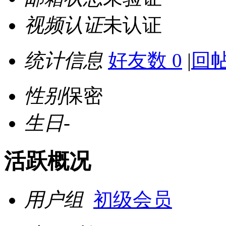
视频认证
未认证
统计信息
好友数 0
|
回帖
性别
保密
生日
-
活跃概况
用户组
初级会员