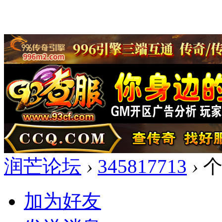
润芒论坛
›
345817713
›
个
加为好友