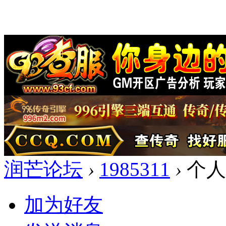
润芒论坛
›
1985311
›
个人
加为好友