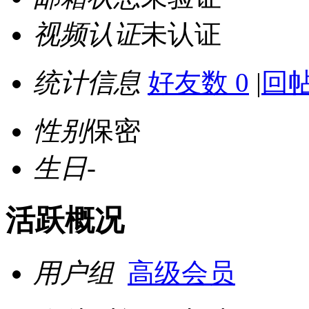
视频认证
未认证
统计信息
好友数 0
|
回帖
性别
保密
生日
-
活跃概况
用户组
高级会员