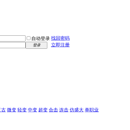
找回密码
自动登录
立即注册
登录
复古
微变
轻变
中变
超变
合击
连击
仿盛大
单职业