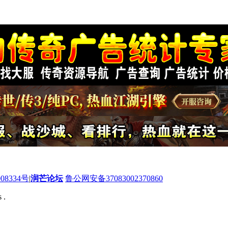
08334号
|
润芒论坛
鲁公网安备37083002370860
 .