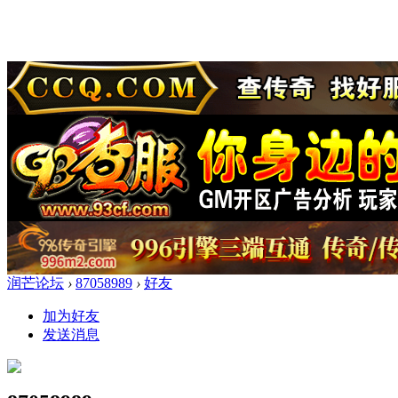
润芒论坛
›
87058989
›
好友
加为好友
发送消息