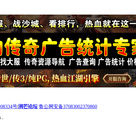
08334号
|
润芒论坛
鲁公网安备37083002370860
 .