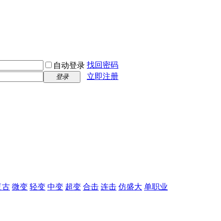
找回密码
自动登录
立即注册
登录
复古
微变
轻变
中变
超变
合击
连击
仿盛大
单职业