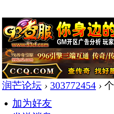
润芒论坛
›
303772454
›
个
加为好友