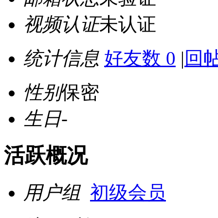
视频认证
未认证
统计信息
好友数 0
|
回帖
性别
保密
生日
-
活跃概况
用户组
初级会员