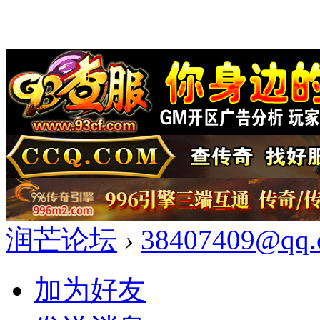
润芒论坛
›
38407409@qq.
加为好友