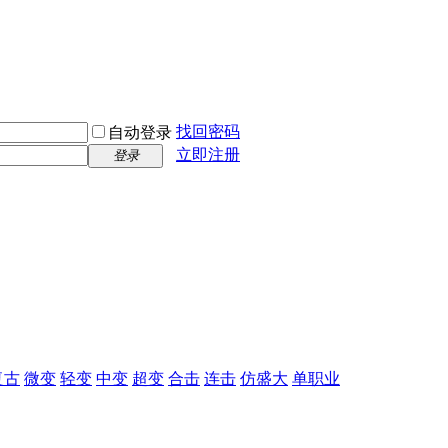
找回密码
自动登录
立即注册
登录
复古
微变
轻变
中变
超变
合击
连击
仿盛大
单职业