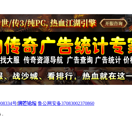
08334号
|
润芒论坛
鲁公网安备37083002370860
 .