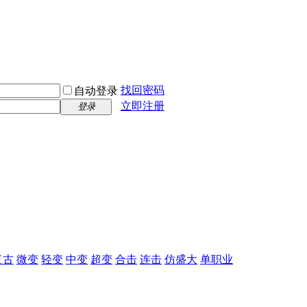
找回密码
自动登录
立即注册
登录
复古
微变
轻变
中变
超变
合击
连击
仿盛大
单职业