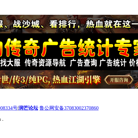
08334号
|
润芒论坛
鲁公网安备37083002370860
 .