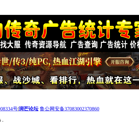
08334号
|
润芒论坛
鲁公网安备37083002370860
 .