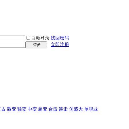
找回密码
自动登录
立即注册
登录
复古
微变
轻变
中变
超变
合击
连击
仿盛大
单职业