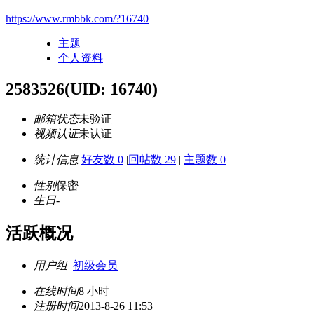
https://www.rmbbk.com/?16740
主题
个人资料
2583526
(UID: 16740)
邮箱状态
未验证
视频认证
未认证
统计信息
好友数 0
|
回帖数 29
|
主题数 0
性别
保密
生日
-
活跃概况
用户组
初级会员
在线时间
8 小时
注册时间
2013-8-26 11:53