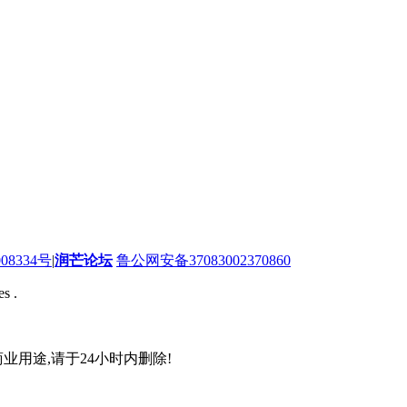
08334号
|
润芒论坛
鲁公网安备37083002370860
s .
业用途,请于24小时内删除!