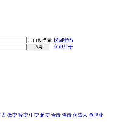
找回密码
自动登录
立即注册
登录
复古
微变
轻变
中变
超变
合击
连击
仿盛大
单职业