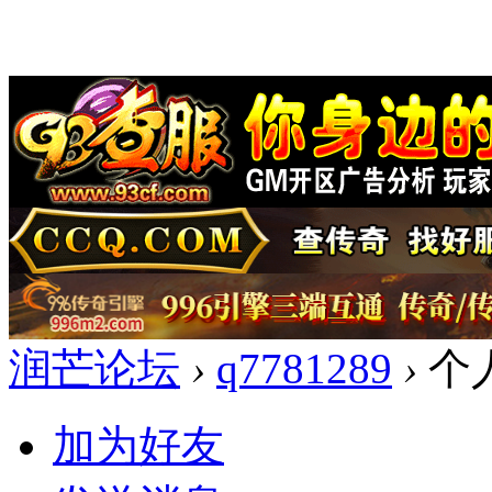
润芒论坛
›
q7781289
›
个
加为好友