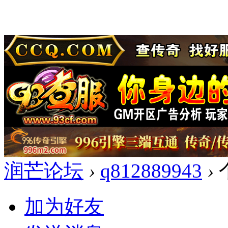
润芒论坛
›
q812889943
›
加为好友