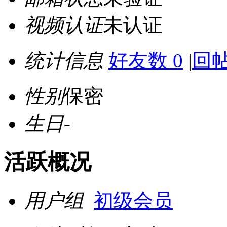
视频认证
未认证
统计信息
好友数 0
|
回帖
性别
保密
生日
-
活跃概况
用户组
初级会员