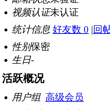
视频认证
未认证
统计信息
好友数 0
|
回帖
性别
保密
生日
-
活跃概况
用户组
高级会员