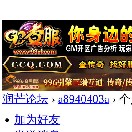
润芒论坛
›
a8940403a
›
个
加为好友