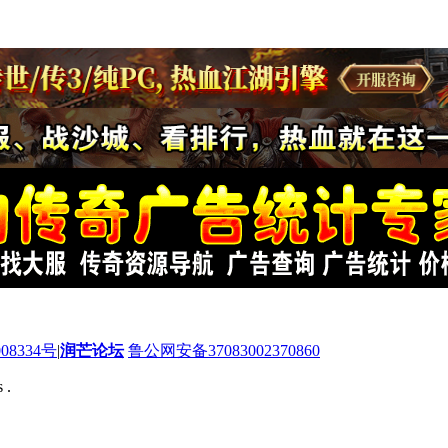
08334号
|
润芒论坛
鲁公网安备37083002370860
 .