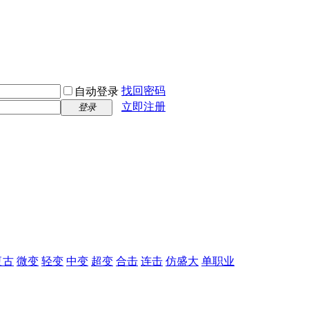
找回密码
自动登录
立即注册
登录
复古
微变
轻变
中变
超变
合击
连击
仿盛大
单职业