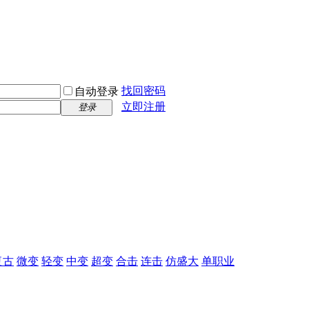
找回密码
自动登录
立即注册
登录
复古
微变
轻变
中变
超变
合击
连击
仿盛大
单职业