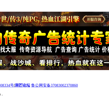
08334号
|
润芒论坛
鲁公网安备37083002370860
 .