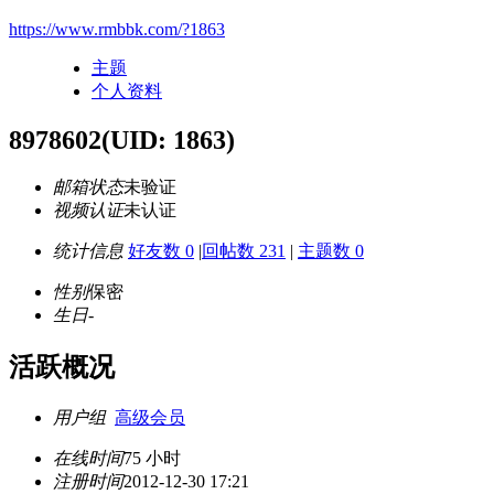
https://www.rmbbk.com/?1863
主题
个人资料
8978602
(UID: 1863)
邮箱状态
未验证
视频认证
未认证
统计信息
好友数 0
|
回帖数 231
|
主题数 0
性别
保密
生日
-
活跃概况
用户组
高级会员
在线时间
75 小时
注册时间
2012-12-30 17:21