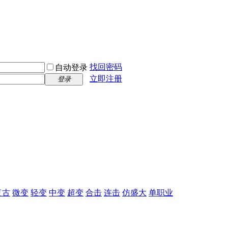
找回密码
自动登录
立即注册
登录
复古
微变
轻变
中变
超变
合击
连击
仿盛大
单职业