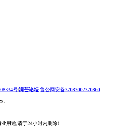
08334号
|
润芒论坛
鲁公网安备37083002370860
s .
业用途,请于24小时内删除!