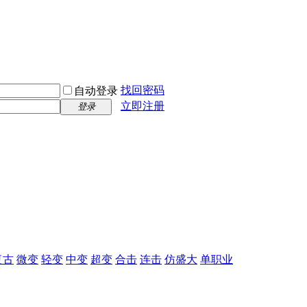
找回密码
自动登录
立即注册
登录
复古
微变
轻变
中变
超变
合击
连击
仿盛大
单职业