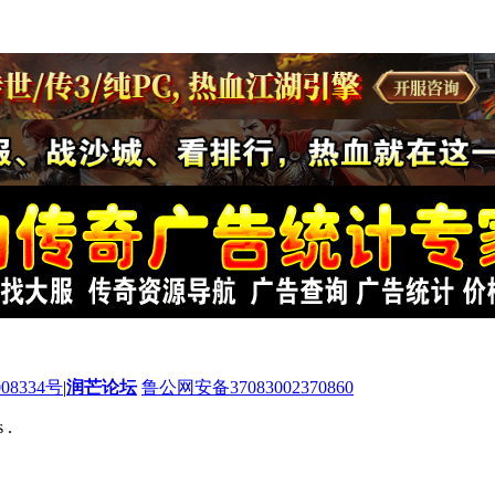
08334号
|
润芒论坛
鲁公网安备37083002370860
 .