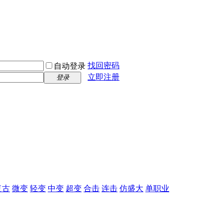
找回密码
自动登录
立即注册
登录
复古
微变
轻变
中变
超变
合击
连击
仿盛大
单职业