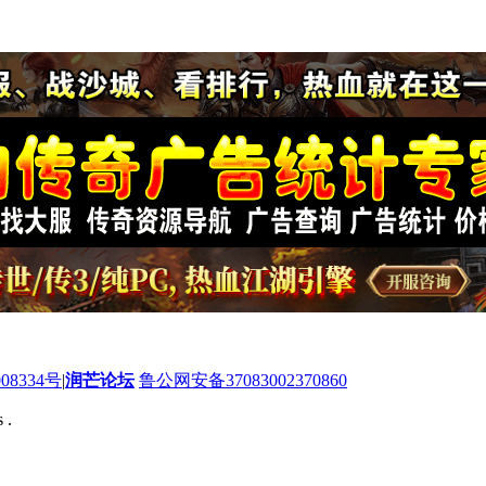
08334号
|
润芒论坛
鲁公网安备37083002370860
 .