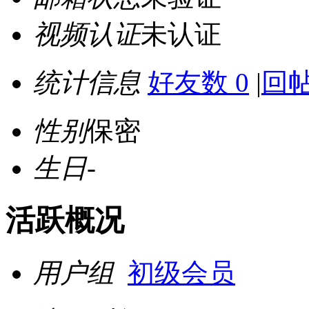
视频认证
未认证
统计信息
好友数 0
|
回帖
性别
保密
生日
-
活跃概况
用户组
初级会员