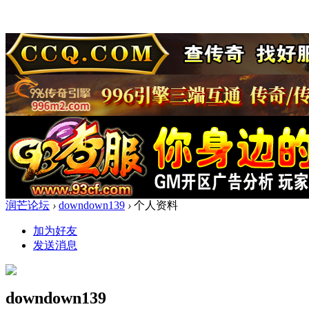
润芒论坛
›
downdown139
›
个人资料
加为好友
发送消息
downdown139