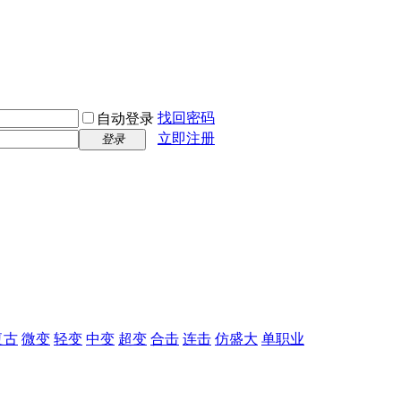
找回密码
自动登录
立即注册
登录
复古
微变
轻变
中变
超变
合击
连击
仿盛大
单职业