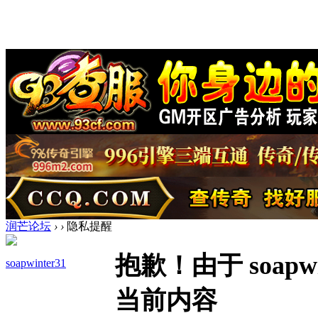
润芒论坛
›
›
隐私提醒
抱歉！由于 soap
soapwinter31
当前内容