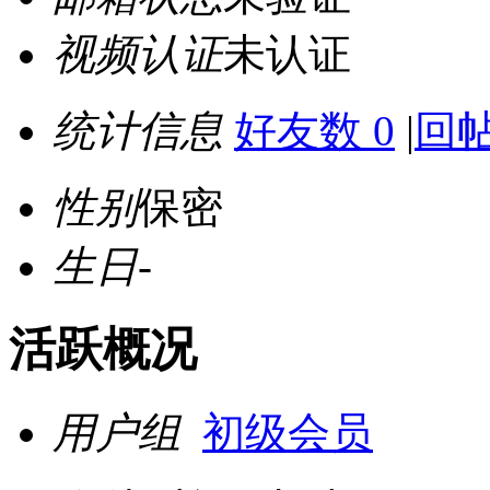
视频认证
未认证
统计信息
好友数 0
|
回帖
性别
保密
生日
-
活跃概况
用户组
初级会员